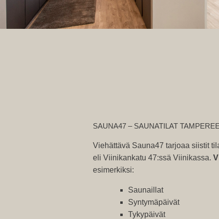
SAUNA47 – SAUNATILAT TAMPEREEL
Viehättävä Sauna47 tarjoaa siistit ti
eli Viinikankatu 47:ssä Viinikassa.
V
esimerkiksi:
Saunaillat
Syntymäpäivät
Tykypäivät