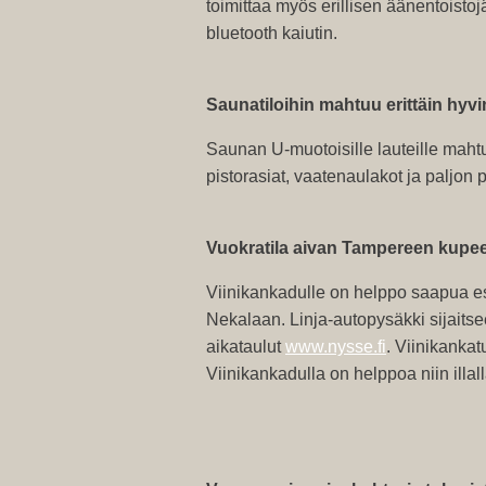
toimittaa myös erillisen äänentoist
bluetooth kaiutin.
Saunatiloihin mahtuu erittäin hyv
Saunan U-muotoisille lauteille mahtu
pistorasiat, vaatenaulakot ja paljon 
Vuokratila aivan Tampereen kupe
Viinikankadulle on helppo saapua es
Nekalaan. Linja-autopysäkki sijaitse
aikataulut
www.nysse.fi
. Viinikankat
Viinikankadulla on helppoa niin illall